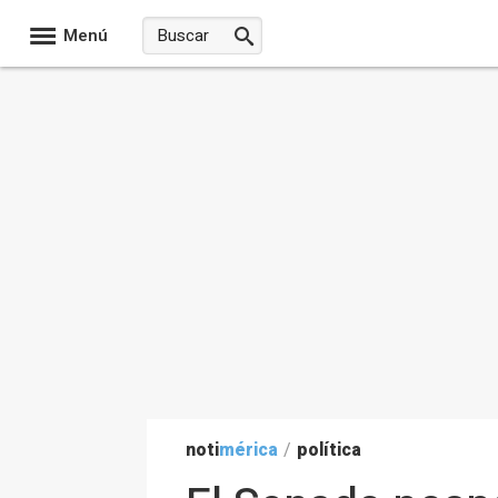
Menú
noti
mérica
/
política