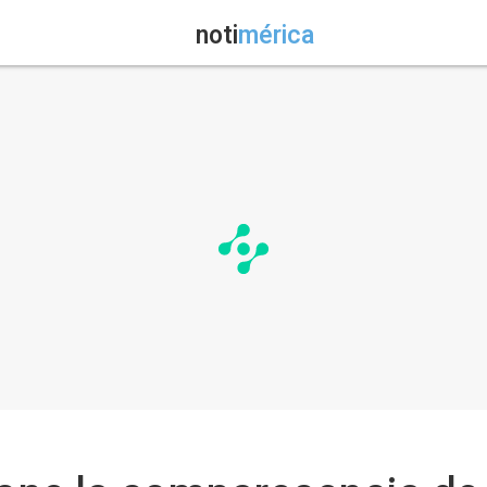
noti
mérica