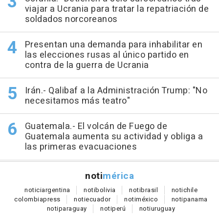
viajar a Ucrania para tratar la repatriación de
soldados norcoreanos
Presentan una demanda para inhabilitar en
las elecciones rusas al único partido en
contra de la guerra de Ucrania
Irán.- Qalibaf a la Administración Trump: "No
necesitamos más teatro"
Guatemala.- El volcán de Fuego de
Guatemala aumenta su actividad y obliga a
las primeras evacuaciones
noti
mérica
notici
argentina
noti
bolivia
noti
brasil
noti
chile
colombia
press
noti
ecuador
noti
méxico
noti
panama
noti
paraguay
noti
perú
noti
uruguay