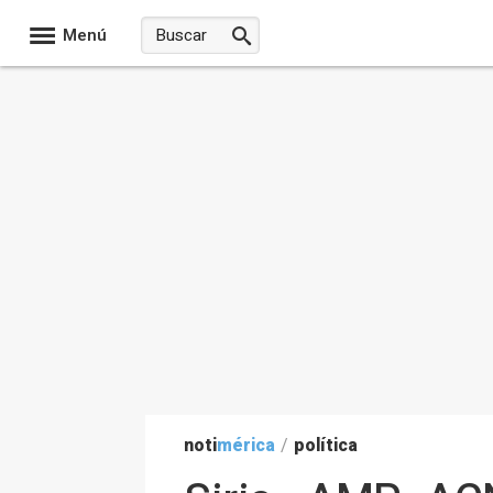
Menú
noti
mérica
/
política