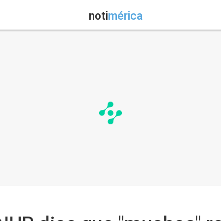
noti
mérica