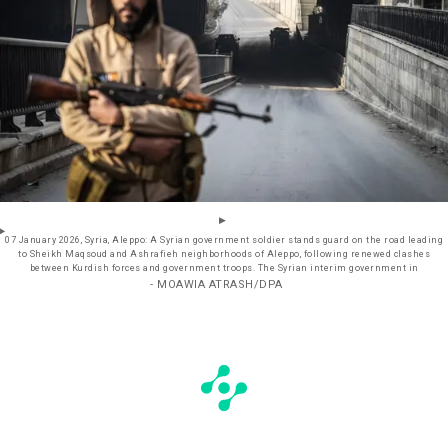
07 January 2026, Syria, Aleppo: A Syrian government soldier stands guard on the road leading
to Sheikh Maqsoud and Ashrafieh neighborhoods of Aleppo, following renewed clashes
between Kurdish forces and government troops. The Syrian interim government in
- MOAWIA ATRASH/DPA