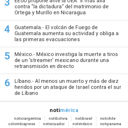
EEUU propone ante la OEA "ir más allá"
contra "la dictadura" del matrimonio de
Ortega y Murillo en Nicaragua
Guatemala.- El volcán de Fuego de
Guatemala aumenta su actividad y obliga a
las primeras evacuaciones
México.- México investiga la muerte a tiros
de un 'streamer' mexicano durante una
retransmisión en directo
Líbano.- Al menos un muerto y más de diez
heridos por un ataque de Israel contra el sur
de Líbano
noti
mérica
notici
argentina
noti
bolivia
noti
brasil
noti
chile
colombia
press
noti
ecuador
noti
méxico
noti
panama