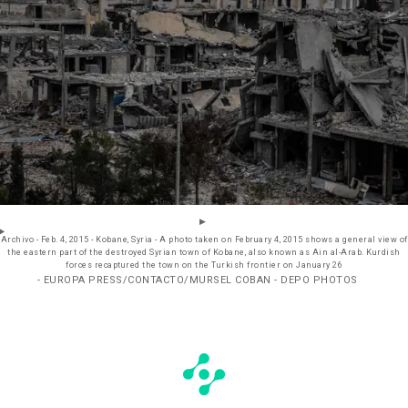
Archivo - Feb. 4, 2015 - Kobane, Syria - A photo taken on February 4, 2015 shows a general view of
the eastern part of the destroyed Syrian town of Kobane, also known as Ain al-Arab. Kurdish
forces recaptured the town on the Turkish frontier on January 26
- EUROPA PRESS/CONTACTO/MURSEL COBAN - DEPO PHOTOS