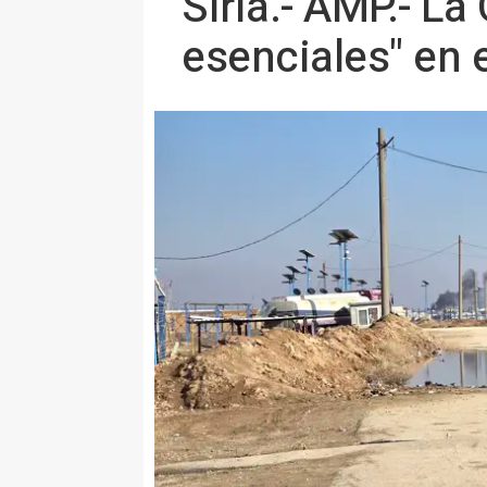
Siria.- AMP.- L
esenciales" en 