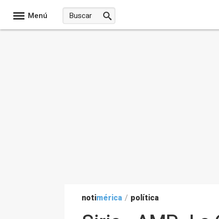
Menú
noti
mérica
/
política