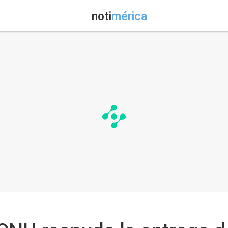
noti
mérica