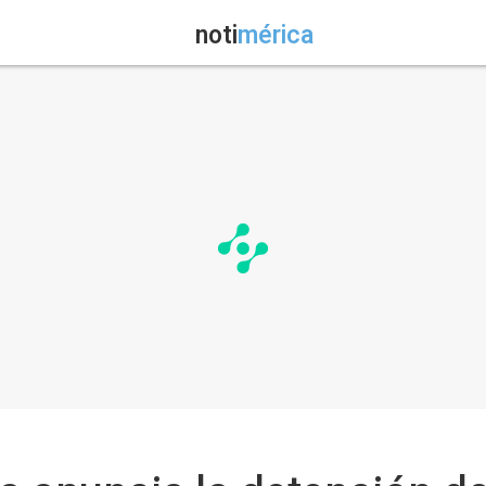
noti
mérica