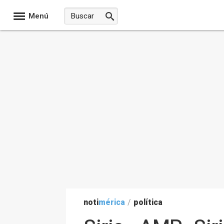
Menú
noti
mérica
/
política