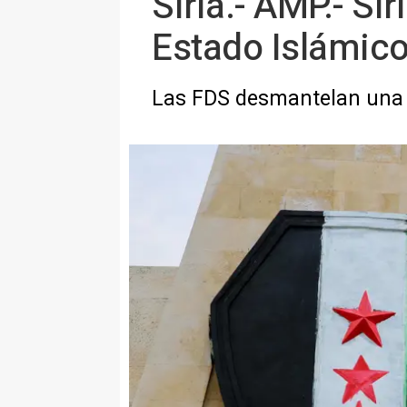
Siria.- AMP.- Si
Estado Islámic
Las FDS desmantelan una c