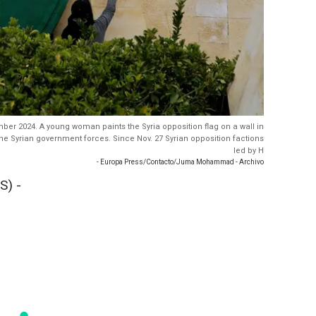
ber 2024. A young woman paints the Syria opposition flag on a wall in
 the Syrian government forces. Since Nov. 27 Syrian opposition factions
led by H
- Europa Press/Contacto/Juma Mohammad - Archivo
S) -