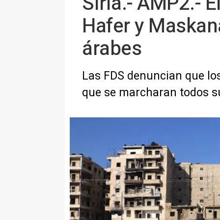
Siria.- AMP2.- E
Hafer y Maskana 
árabes
Las FDS denuncian que los 
que se marcharan todos su