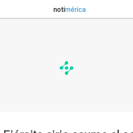
noti
mérica