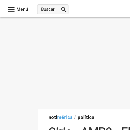
Menú
noti
mérica
/
política