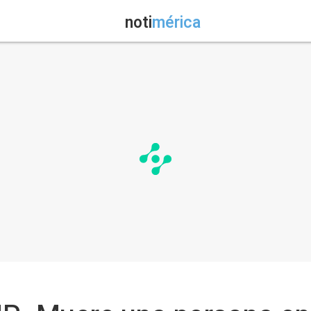
noti
mérica