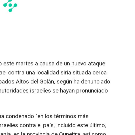
 este martes a causa de un nuevo ataque
ael contra una localidad siria situada cerca
pados Altos del Golán, según ha denunciado
s autoridades israelíes se hayan pronunciado
o ha condenado "en los términos más
raelíes contra el país, incluido este último,
anja, en la provincia de Quneitra, así como