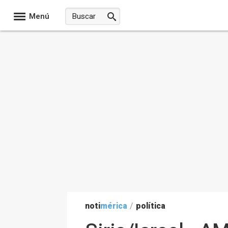
Menú
noti
mérica
/
política