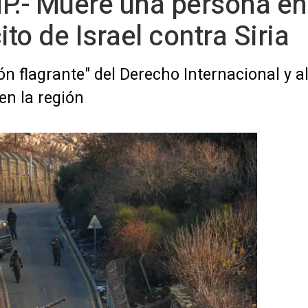
AMP.- Muere una persona e
ito de Israel contra Siria
n flagrante" del Derecho Internacional y 
en la región