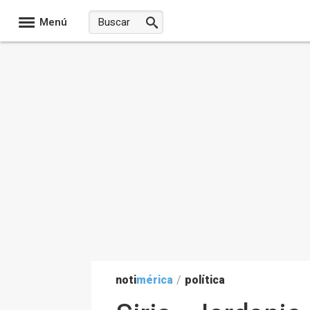
Menú
noti
mérica
/
política