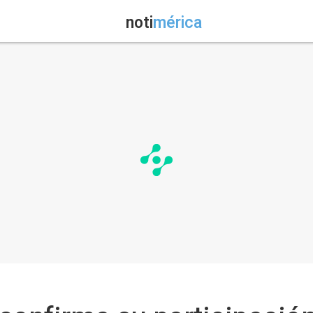
noti
mérica