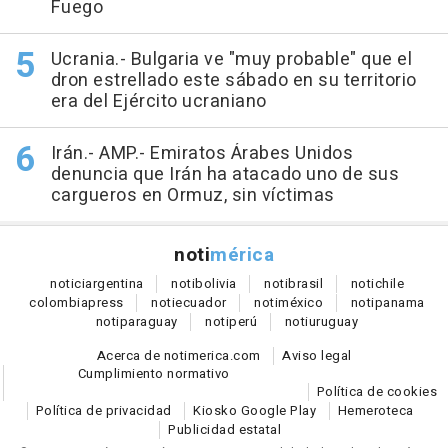
Fuego
Ucrania.- Bulgaria ve "muy probable" que el
dron estrellado este sábado en su territorio
era del Ejército ucraniano
Irán.- AMP.- Emiratos Árabes Unidos
denuncia que Irán ha atacado uno de sus
cargueros en Ormuz, sin víctimas
noti
mérica
notici
argentina
noti
bolivia
noti
brasil
noti
chile
colombia
press
noti
ecuador
noti
méxico
noti
panama
noti
paraguay
noti
perú
noti
uruguay
Acerca de notimerica.com
Aviso legal
Cumplimiento normativo
Política de cookies
Política de privacidad
Kiosko Google Play
Hemeroteca
Publicidad estatal