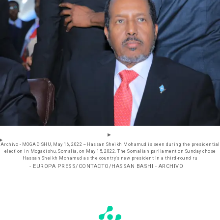
Archivo - MOGADISHU, May 16, 2022 -- Hassan Sheikh Mohamud is seen during the presidential
election in Mogadishu, Somalia, on May 15, 2022. The Somalian parliament on Sunday chose
Hassan Sheikh Mohamud as the country's new president in a third-round ru
- EUROPA PRESS/CONTACTO/HASSAN BASHI - ARCHIVO