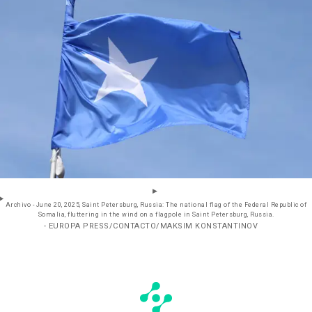
Archivo - June 20, 2025, Saint Petersburg, Russia: The national flag of the Federal Republic of
Somalia, fluttering in the wind on a flagpole in Saint Petersburg, Russia.
- EUROPA PRESS/CONTACTO/MAKSIM KONSTANTINOV