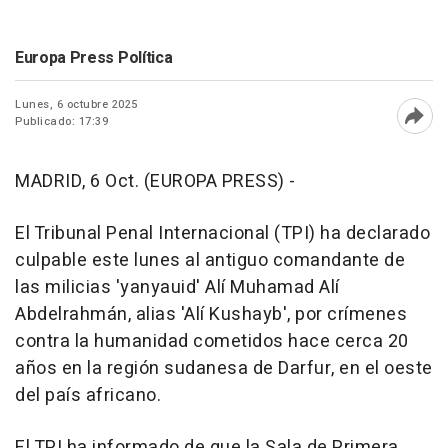
Europa Press Política
Lunes, 6 octubre 2025
Publicado: 17:39
Abri
MADRID, 6 Oct. (EUROPA PRESS) -
El Tribunal Penal Internacional (TPI) ha declarado
culpable este lunes al antiguo comandante de
las milicias 'yanyauid' Alí Muhamad Alí
Abdelrahmán, alias 'Alí Kushayb', por crímenes
contra la humanidad cometidos hace cerca 20
años en la región sudanesa de Darfur, en el oeste
del país africano.
El TPI ha informado de que la Sala de Primera