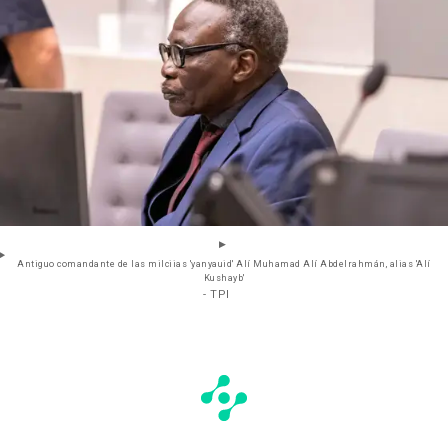
Antiguo comandante de las milciias 'yanyauid' Alí Muhamad Alí Abdelrahmán, alias 'Alí
Kushayb'
- TPI