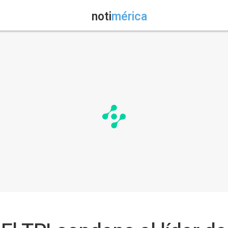
noti
mérica