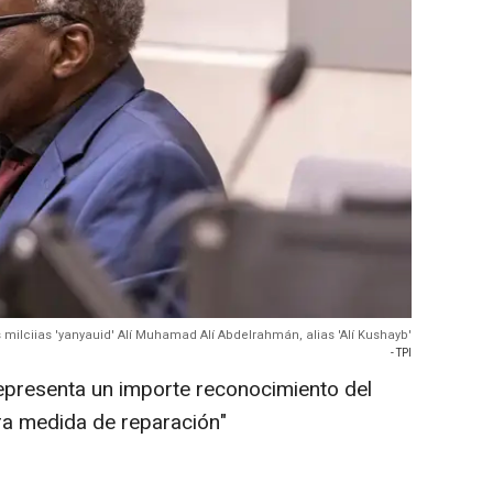
milciias 'yanyauid' Alí Muhamad Alí Abdelrahmán, alias 'Alí Kushayb'
- TPI
epresenta un importe reconocimiento del
ra medida de reparación"