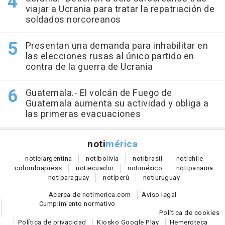
viajar a Ucrania para tratar la repatriación de
soldados norcoreanos
Presentan una demanda para inhabilitar en
las elecciones rusas al único partido en
contra de la guerra de Ucrania
Guatemala.- El volcán de Fuego de
Guatemala aumenta su actividad y obliga a
las primeras evacuaciones
noti
mérica
notici
argentina
noti
bolivia
noti
brasil
noti
chile
colombia
press
noti
ecuador
noti
méxico
noti
panama
noti
paraguay
noti
perú
noti
uruguay
Acerca de notimerica.com
Aviso legal
Cumplimiento normativo
Política de cookies
Política de privacidad
Kiosko Google Play
Hemeroteca