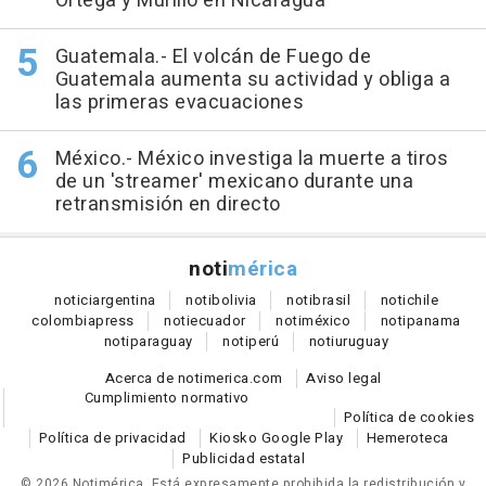
Ortega y Murillo en Nicaragua
Guatemala.- El volcán de Fuego de
Guatemala aumenta su actividad y obliga a
las primeras evacuaciones
México.- México investiga la muerte a tiros
de un 'streamer' mexicano durante una
retransmisión en directo
noti
mérica
notici
argentina
noti
bolivia
noti
brasil
noti
chile
colombia
press
noti
ecuador
noti
méxico
noti
panama
noti
paraguay
noti
perú
noti
uruguay
Acerca de notimerica.com
Aviso legal
Cumplimiento normativo
Política de cookies
Política de privacidad
Kiosko Google Play
Hemeroteca
Publicidad estatal
© 2026 Notimérica.
Está expresamente prohibida la redistribución y