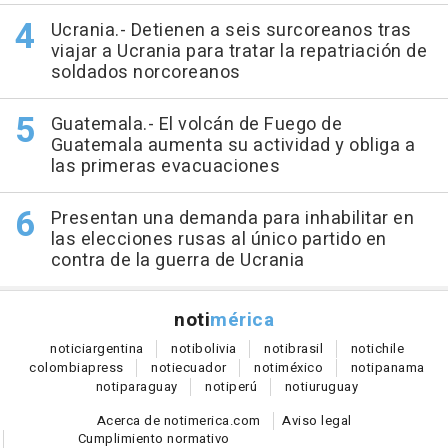
Ucrania.- Detienen a seis surcoreanos tras
viajar a Ucrania para tratar la repatriación de
soldados norcoreanos
Guatemala.- El volcán de Fuego de
Guatemala aumenta su actividad y obliga a
las primeras evacuaciones
Presentan una demanda para inhabilitar en
las elecciones rusas al único partido en
contra de la guerra de Ucrania
noti
mérica
notici
argentina
noti
bolivia
noti
brasil
noti
chile
colombia
press
noti
ecuador
noti
méxico
noti
panama
noti
paraguay
noti
perú
noti
uruguay
Acerca de notimerica.com
Aviso legal
Cumplimiento normativo