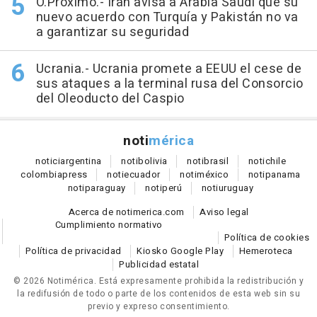
O.Próximo.- Irán avisa a Arabia Saudí que su
nuevo acuerdo con Turquía y Pakistán no va
a garantizar su seguridad
Ucrania.- Ucrania promete a EEUU el cese de
sus ataques a la terminal rusa del Consorcio
del Oleoducto del Caspio
noti
mérica
notici
argentina
noti
bolivia
noti
brasil
noti
chile
colombia
press
noti
ecuador
noti
méxico
noti
panama
noti
paraguay
noti
perú
noti
uruguay
Acerca de notimerica.com
Aviso legal
Cumplimiento normativo
Política de cookies
Política de privacidad
Kiosko Google Play
Hemeroteca
Publicidad estatal
© 2026 Notimérica.
Está expresamente prohibida la redistribución y
la redifusión de todo o parte de los contenidos de esta web sin su
previo y expreso consentimiento.