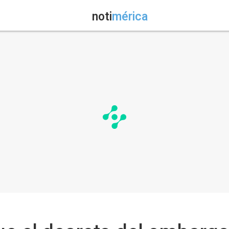
noti
mérica