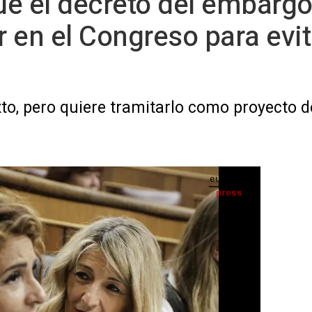
e el decreto del embargo 
 en el Congreso para evit
xto, pero quiere tramitarlo como proyecto de
aría Jesús Montero, y la vicepresidenta segunda y ministra de Trabajo, Yolanda Díaz,
2 de marzo de 2025, en Madrid (España). - Candela Ordóñez - Europa Press - Archivo
S) -