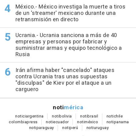
México.- México investiga la muerte a tiros
de un 'streamer' mexicano durante una
retransmisión en directo
Ucrania.- Ucrania sanciona a más de 40
empresas y personas por fabricar y
suministrar armas y equipo tecnológico a
Rusia
Irán afirma haber "cancelado" ataques
contra Ucrania tras unas supuestas
"disculpas" de Kiev por el ataque a un
carguero
noti
mérica
notici
argentina
noti
bolivia
noti
brasil
noti
chile
colombia
press
noti
ecuador
noti
méxico
noti
panama
noti
paraguay
noti
perú
noti
uruguay