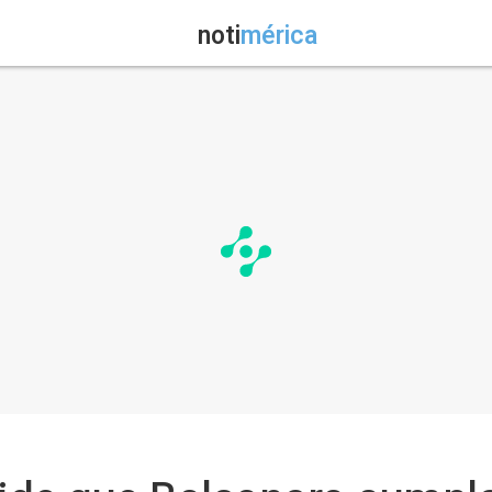
noti
mérica