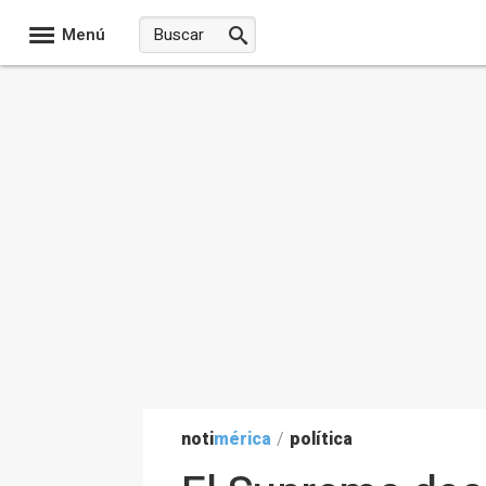
Menú
noti
mérica
/
política