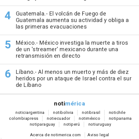
Guatemala.- El volcán de Fuego de
Guatemala aumenta su actividad y obliga a
las primeras evacuaciones
México.- México investiga la muerte a tiros
de un 'streamer' mexicano durante una
retransmisión en directo
Líbano.- Al menos un muerto y más de diez
heridos por un ataque de Israel contra el sur
de Líbano
noti
mérica
notici
argentina
noti
bolivia
noti
brasil
noti
chile
colombia
press
noti
ecuador
noti
méxico
noti
panama
noti
paraguay
noti
perú
noti
uruguay
Acerca de notimerica.com
Aviso legal