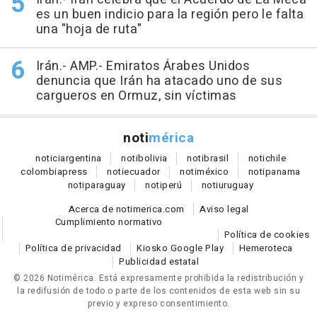
es un buen indicio para la región pero le falta
una "hoja de ruta"
Irán.- AMP.- Emiratos Árabes Unidos
denuncia que Irán ha atacado uno de sus
cargueros en Ormuz, sin víctimas
noti
mérica
notici
argentina
noti
bolivia
noti
brasil
noti
chile
colombia
press
noti
ecuador
noti
méxico
noti
panama
noti
paraguay
noti
perú
noti
uruguay
Acerca de notimerica.com
Aviso legal
Cumplimiento normativo
Política de cookies
Política de privacidad
Kiosko Google Play
Hemeroteca
Publicidad estatal
© 2026 Notimérica.
Está expresamente prohibida la redistribución y
la redifusión de todo o parte de los contenidos de esta web sin su
previo y expreso consentimiento.