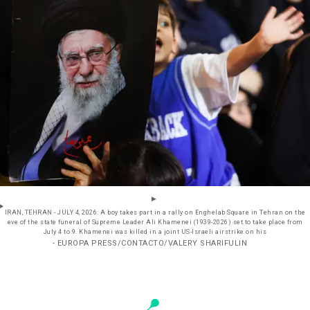
IRAN, TEHRAN - JULY 4, 2026: A boy takes part in a rally on Enghelab Square in Tehran on the
eve of the state funeral of Supreme Leader Ali Khamenei (1939-2026) set to take place from
July 4 to 9. Khamenei was killed in a joint US-Israeli airstrike on his
- EUROPA PRESS/CONTACTO/VALERY SHARIFULIN