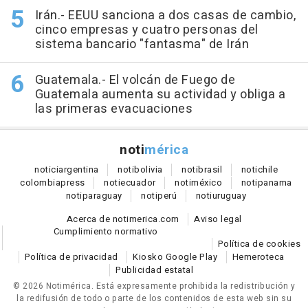
Irán.- EEUU sanciona a dos casas de cambio,
cinco empresas y cuatro personas del
sistema bancario "fantasma" de Irán
Guatemala.- El volcán de Fuego de
Guatemala aumenta su actividad y obliga a
las primeras evacuaciones
noti
mérica
notici
argentina
noti
bolivia
noti
brasil
noti
chile
colombia
press
noti
ecuador
noti
méxico
noti
panama
noti
paraguay
noti
perú
noti
uruguay
Acerca de notimerica.com
Aviso legal
Cumplimiento normativo
Política de cookies
Política de privacidad
Kiosko Google Play
Hemeroteca
Publicidad estatal
© 2026 Notimérica.
Está expresamente prohibida la redistribución y
la redifusión de todo o parte de los contenidos de esta web sin su