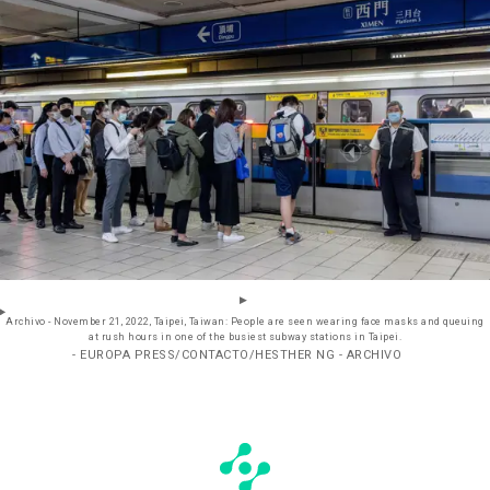
Archivo - November 21, 2022, Taipei, Taiwan: People are seen wearing face masks and queuing
at rush hours in one of the busiest subway stations in Taipei.
- EUROPA PRESS/CONTACTO/HESTHER NG - ARCHIVO