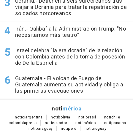
Ucrania.- Detienen a seis surcoreanos tras
viajar a Ucrania para tratar la repatriación de
soldados norcoreanos
Irán.- Qalibaf a la Administración Trump: "No
necesitamos más teatro"
Israel celebra "la era dorada" de la relación
con Colombia antes de la toma de posesión
de De la Espriella
Guatemala.- El volcán de Fuego de
Guatemala aumenta su actividad y obliga a
las primeras evacuaciones
noti
mérica
notici
argentina
noti
bolivia
noti
brasil
noti
chile
colombia
press
noti
ecuador
noti
méxico
noti
panama
noti
paraguay
noti
perú
noti
uruguay