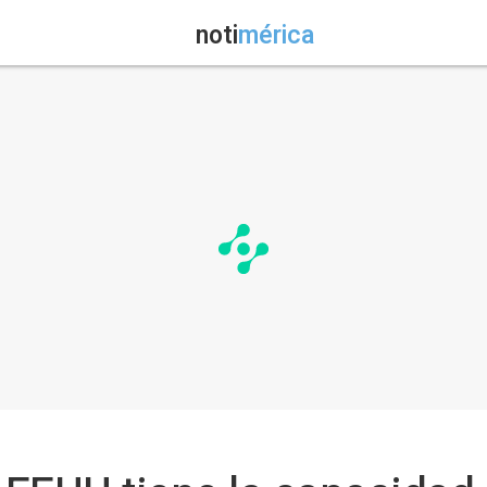
noti
mérica