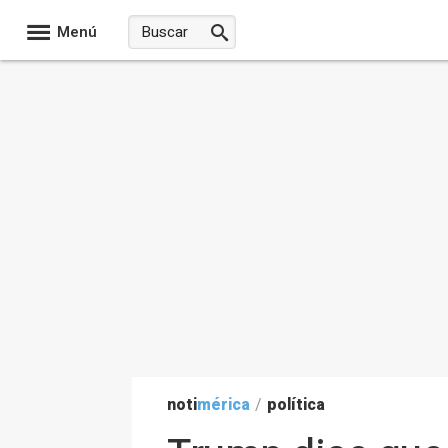
Menú
noti
mérica
/
política