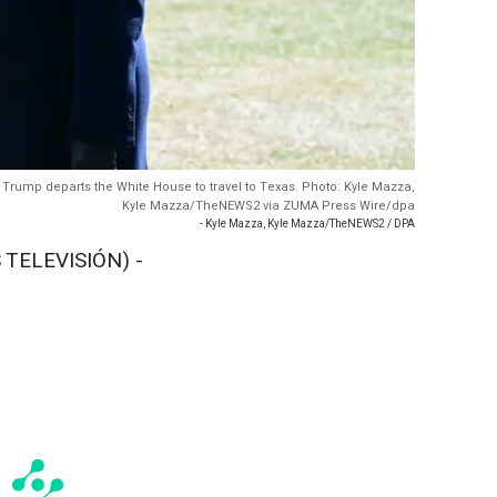
Trump departs the White House to travel to Texas. Photo: Kyle Mazza,
Kyle Mazza/TheNEWS2 via ZUMA Press Wire/dpa
- Kyle Mazza, Kyle Mazza/TheNEWS2 / DPA
 TELEVISIÓN) -