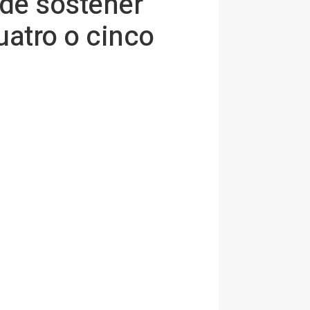
 de sostener
uatro o cinco