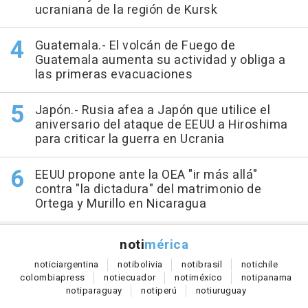
ucraniana de la región de Kursk
Guatemala.- El volcán de Fuego de
Guatemala aumenta su actividad y obliga a
las primeras evacuaciones
Japón.- Rusia afea a Japón que utilice el
aniversario del ataque de EEUU a Hiroshima
para criticar la guerra en Ucrania
EEUU propone ante la OEA "ir más allá"
contra "la dictadura" del matrimonio de
Ortega y Murillo en Nicaragua
noti
mérica
notici
argentina
noti
bolivia
noti
brasil
noti
chile
colombia
press
noti
ecuador
noti
méxico
noti
panama
noti
paraguay
noti
perú
noti
uruguay