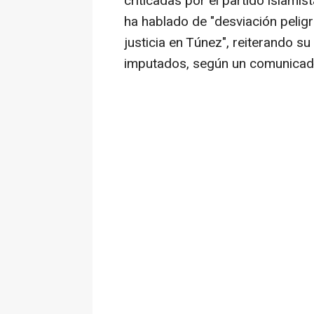
criticadas por el partido islamis
ha hablado de "desviación peligr
justicia en Túnez", reiterando s
imputados, según un comunicado