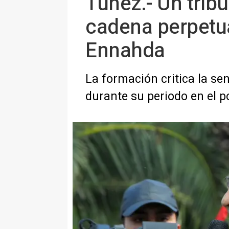
Túnez.- Un trib
cadena perpetua 
Ennahda
La formación critica la se
durante su periodo en el p