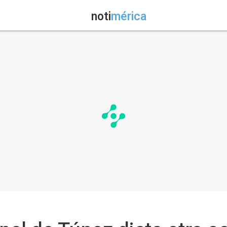
noti
mérica