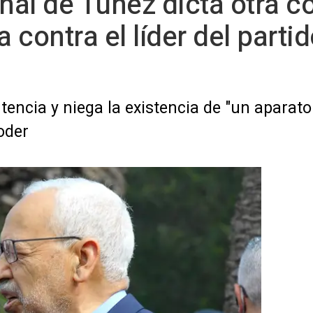
unal de Túnez dicta otra 
contra el líder del partid
ntencia y niega la existencia de "un aparat
oder