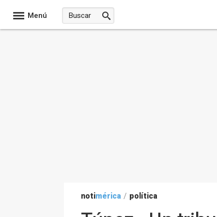
Menú
noti
mérica
/
política