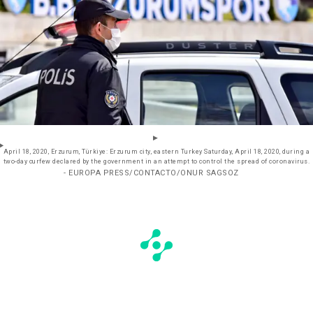
April 18, 2020, Erzurum, Türkiye: Erzurum city, eastern Turkey Saturday, April 18, 2020, during a
two-day curfew declared by the government in an attempt to control the spread of coronavirus.
- EUROPA PRESS/CONTACTO/ONUR SAGSOZ