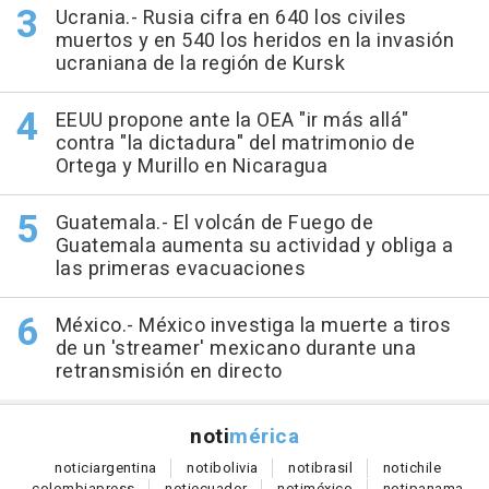
Ucrania.- Rusia cifra en 640 los civiles
muertos y en 540 los heridos en la invasión
ucraniana de la región de Kursk
EEUU propone ante la OEA "ir más allá"
contra "la dictadura" del matrimonio de
Ortega y Murillo en Nicaragua
Guatemala.- El volcán de Fuego de
Guatemala aumenta su actividad y obliga a
las primeras evacuaciones
México.- México investiga la muerte a tiros
de un 'streamer' mexicano durante una
retransmisión en directo
noti
mérica
notici
argentina
noti
bolivia
noti
brasil
noti
chile
colombia
press
noti
ecuador
noti
méxico
noti
panama