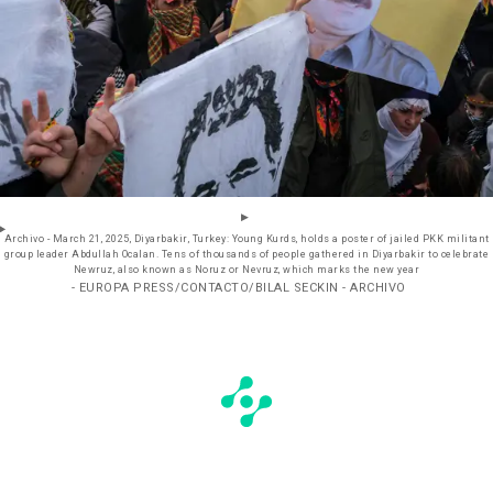
Archivo - March 21, 2025, Diyarbakir, Turkey: Young Kurds, holds a poster of jailed PKK militant
group leader Abdullah Ocalan. Tens of thousands of people gathered in Diyarbakir to celebrate
Newruz, also known as Noruz or Nevruz, which marks the new year
- EUROPA PRESS/CONTACTO/BILAL SECKIN - ARCHIVO