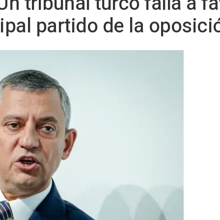
n tribunal turco falla a fa
cipal partido de la oposici