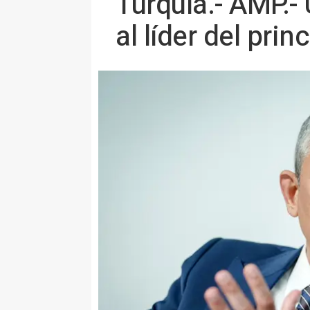
Turquía.- AMP.- U
al líder del prin