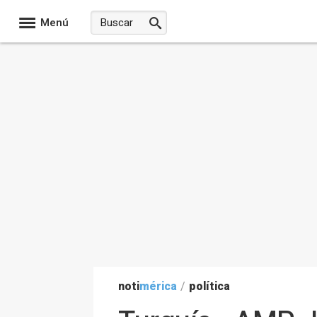
Menú
noti
mérica
/
política