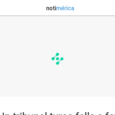
noti
mérica