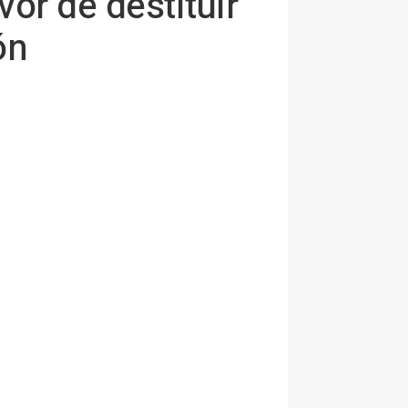
vor de destituir
ón