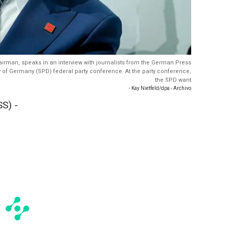
hairman, speaks in an interview with journalists from the German Press
y of Germany (SPD) federal party conference. At the party conference,
the SPD want
- Kay Nietfeld/dpa - Archivo
S) -