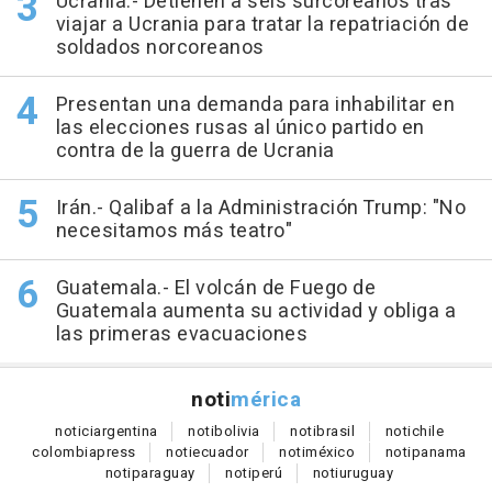
Ucrania.- Detienen a seis surcoreanos tras
viajar a Ucrania para tratar la repatriación de
soldados norcoreanos
Presentan una demanda para inhabilitar en
las elecciones rusas al único partido en
contra de la guerra de Ucrania
Irán.- Qalibaf a la Administración Trump: "No
necesitamos más teatro"
Guatemala.- El volcán de Fuego de
Guatemala aumenta su actividad y obliga a
las primeras evacuaciones
noti
mérica
notici
argentina
noti
bolivia
noti
brasil
noti
chile
colombia
press
noti
ecuador
noti
méxico
noti
panama
noti
paraguay
noti
perú
noti
uruguay