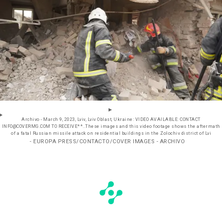
Archivo - March 9, 2023, Lviv, Lviv Oblast, Ukraine: VIDEO AVAILABLE: CONTACT
INFO@COVERMG.COM TO RECEIVE**..These images and this video footage shows the aftermath
of a fatal Russian missile attack on residential buildings in the Zolochiv district of Lvi
- EUROPA PRESS/CONTACTO/COVER IMAGES - ARCHIVO