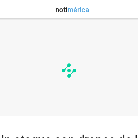
noti
mérica