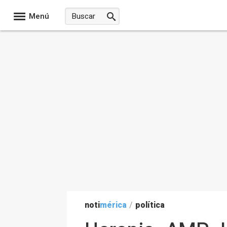
Menú
noti
mérica
/
política