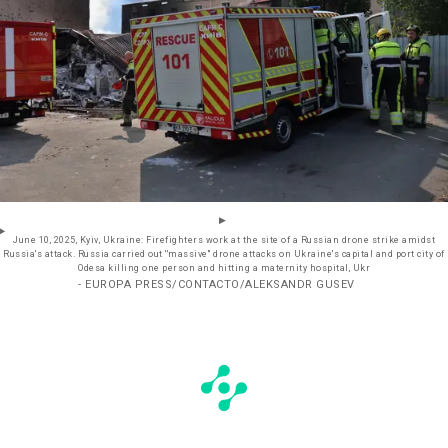
June 10, 2025, Kyiv, Ukraine: Firefighters work at the site of a Russian drone strike amidst
Russia's attack. Russia carried out ''massive'' drone attacks on Ukraine's capital and port city of
Odesa killing one person and hitting a maternity hospital, Ukr
- EUROPA PRESS/CONTACTO/ALEKSANDR GUSEV