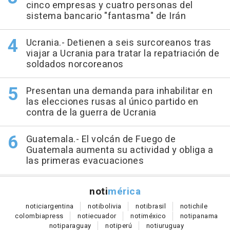
cinco empresas y cuatro personas del
sistema bancario "fantasma" de Irán
Ucrania.- Detienen a seis surcoreanos tras
viajar a Ucrania para tratar la repatriación de
soldados norcoreanos
Presentan una demanda para inhabilitar en
las elecciones rusas al único partido en
contra de la guerra de Ucrania
Guatemala.- El volcán de Fuego de
Guatemala aumenta su actividad y obliga a
las primeras evacuaciones
noti
mérica
notici
argentina
noti
bolivia
noti
brasil
noti
chile
colombia
press
noti
ecuador
noti
méxico
noti
panama
noti
paraguay
noti
perú
noti
uruguay