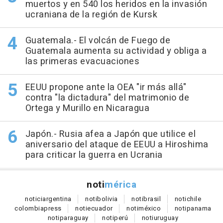
muertos y en 540 los heridos en la invasión
ucraniana de la región de Kursk
Guatemala.- El volcán de Fuego de
Guatemala aumenta su actividad y obliga a
las primeras evacuaciones
EEUU propone ante la OEA "ir más allá"
contra "la dictadura" del matrimonio de
Ortega y Murillo en Nicaragua
Japón.- Rusia afea a Japón que utilice el
aniversario del ataque de EEUU a Hiroshima
para criticar la guerra en Ucrania
noti
mérica
notici
argentina
noti
bolivia
noti
brasil
noti
chile
colombia
press
noti
ecuador
noti
méxico
noti
panama
noti
paraguay
noti
perú
noti
uruguay