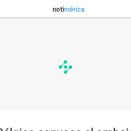
noti
mérica