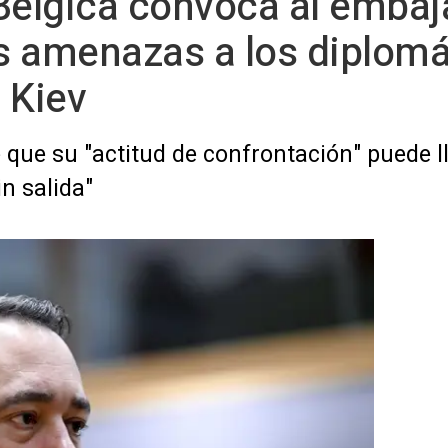
Bélgica convoca al embaj
as amenazas a los diplomá
 Kiev
e que su "actitud de confrontación" puede l
in salida"