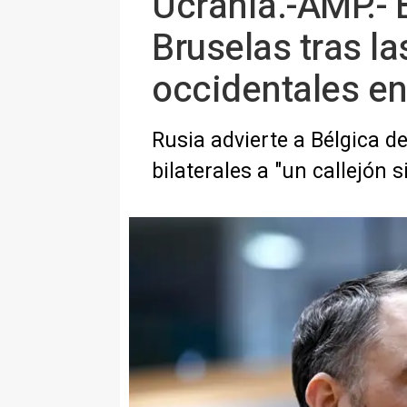
Ucrania.-AMP.- 
Bruselas tras l
occidentales en
Rusia advierte a Bélgica d
bilaterales a "un callejón s