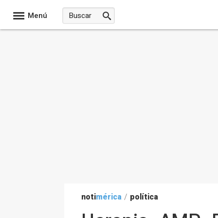
Menú
noti
mérica
/
política