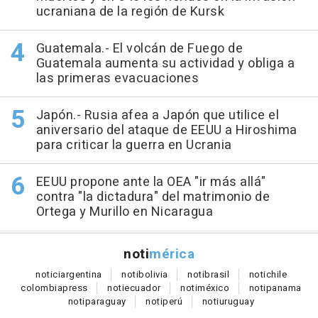
ucraniana de la región de Kursk
Guatemala.- El volcán de Fuego de
Guatemala aumenta su actividad y obliga a
las primeras evacuaciones
Japón.- Rusia afea a Japón que utilice el
aniversario del ataque de EEUU a Hiroshima
para criticar la guerra en Ucrania
EEUU propone ante la OEA "ir más allá"
contra "la dictadura" del matrimonio de
Ortega y Murillo en Nicaragua
noti
mérica
notici
argentina
noti
bolivia
noti
brasil
noti
chile
colombia
press
noti
ecuador
noti
méxico
noti
panama
noti
paraguay
noti
perú
noti
uruguay