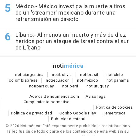
México.- México investiga la muerte a tiros
de un 'streamer' mexicano durante una
retransmisión en directo
Líbano.- Al menos un muerto y más de diez
heridos por un ataque de Israel contra el sur
de Líbano
noti
mérica
notici
argentina
noti
bolivia
noti
brasil
noti
chile
colombia
press
noti
ecuador
noti
méxico
noti
panama
noti
paraguay
noti
perú
noti
uruguay
Acerca de notimerica.com
Aviso legal
Cumplimiento normativo
Política de cookies
Política de privacidad
Kiosko Google Play
Hemeroteca
Publicidad estatal
© 2026 Notimérica.
Está expresamente prohibida la redistribución y
la redifusión de todo o parte de los contenidos de esta web sin su