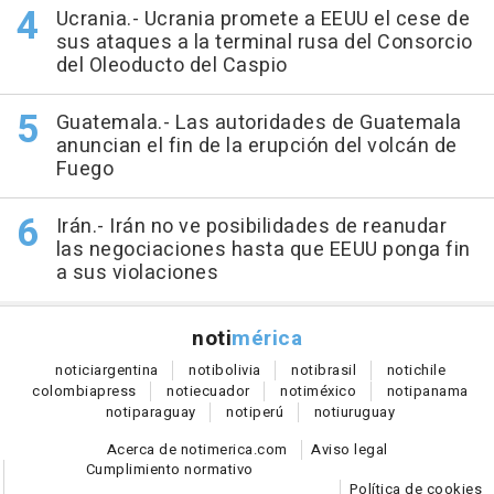
Ucrania.- Ucrania promete a EEUU el cese de
sus ataques a la terminal rusa del Consorcio
del Oleoducto del Caspio
Guatemala.- Las autoridades de Guatemala
anuncian el fin de la erupción del volcán de
Fuego
Irán.- Irán no ve posibilidades de reanudar
las negociaciones hasta que EEUU ponga fin
a sus violaciones
noti
mérica
notici
argentina
noti
bolivia
noti
brasil
noti
chile
colombia
press
noti
ecuador
noti
méxico
noti
panama
noti
paraguay
noti
perú
noti
uruguay
Acerca de notimerica.com
Aviso legal
Cumplimiento normativo
Política de cookies