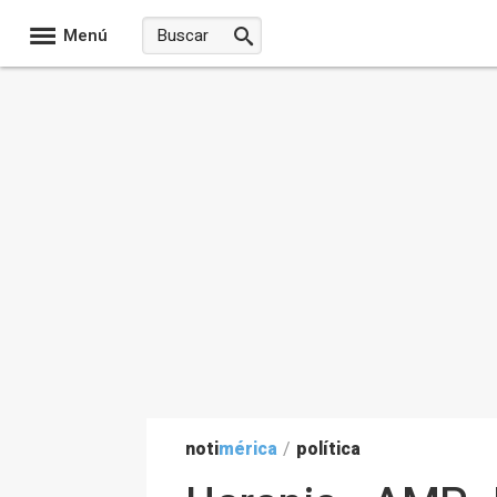
Menú
noti
mérica
/
política