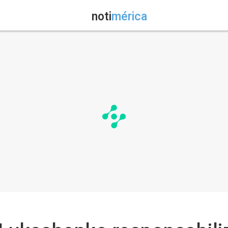
noti
mérica