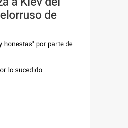
a a Kiev del
elorruso de
 y honestas" por parte de
or lo sucedido