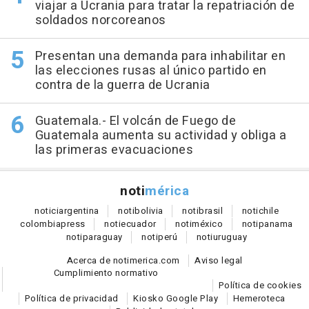
viajar a Ucrania para tratar la repatriación de
soldados norcoreanos
Presentan una demanda para inhabilitar en
las elecciones rusas al único partido en
contra de la guerra de Ucrania
Guatemala.- El volcán de Fuego de
Guatemala aumenta su actividad y obliga a
las primeras evacuaciones
noti
mérica
notici
argentina
noti
bolivia
noti
brasil
noti
chile
colombia
press
noti
ecuador
noti
méxico
noti
panama
noti
paraguay
noti
perú
noti
uruguay
Acerca de notimerica.com
Aviso legal
Cumplimiento normativo
Política de cookies
Política de privacidad
Kiosko Google Play
Hemeroteca