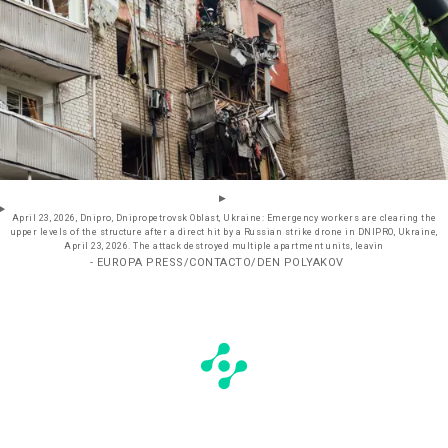
April 23, 2026, Dnipro, Dnipropetrovsk Oblast, Ukraine: Emergency workers are clearing the
upper levels of the structure after a direct hit by a Russian strike drone in DNIPRO, Ukraine,
April 23, 2026. The attack destroyed multiple apartment units, leavin
- EUROPA PRESS/CONTACTO/DEN POLYAKOV