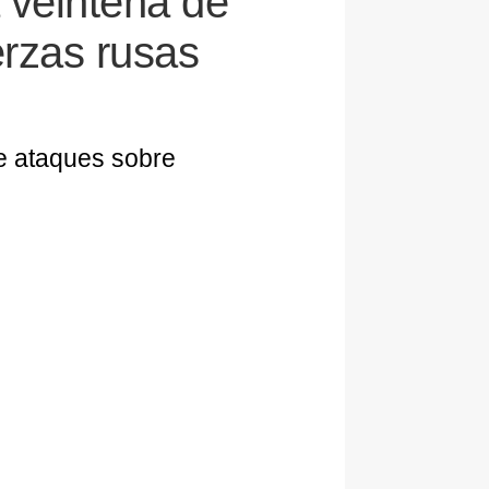
 veintena de
rzas rusas
de ataques sobre