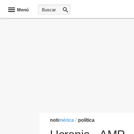
Menú
noti
mérica
/
política