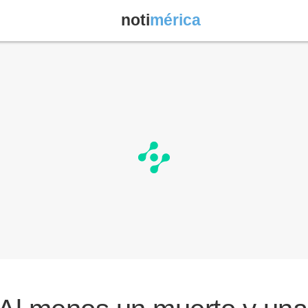
noti
mérica