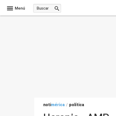
Menú
noti
mérica
/
política