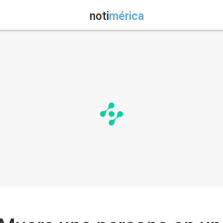
noti
mérica