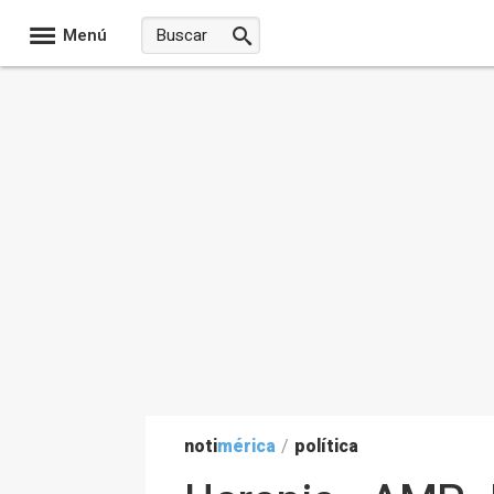
Menú
noti
mérica
/
política