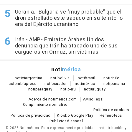
Ucrania.- Bulgaria ve "muy probable" que el
dron estrellado este sábado en su territorio
era del Ejército ucraniano
Irán.- AMP.- Emiratos Árabes Unidos
denuncia que Irán ha atacado uno de sus
cargueros en Ormuz, sin víctimas
noti
mérica
notici
argentina
noti
bolivia
noti
brasil
noti
chile
colombia
press
noti
ecuador
noti
méxico
noti
panama
noti
paraguay
noti
perú
noti
uruguay
Acerca de notimerica.com
Aviso legal
Cumplimiento normativo
Política de cookies
Política de privacidad
Kiosko Google Play
Hemeroteca
Publicidad estatal
© 2026 Notimérica.
Está expresamente prohibida la redistribución y