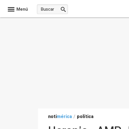
Menú
noti
mérica
/
política