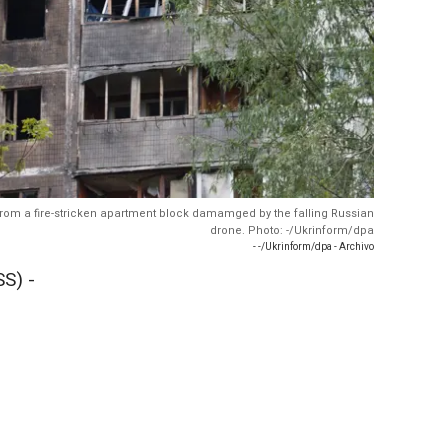
 from a fire-stricken apartment block damamged by the falling Russian
drone. Photo: -/Ukrinform/dpa
- -/Ukrinform/dpa - Archivo
S) -