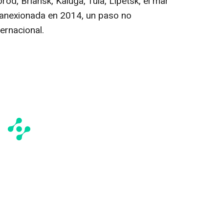
od, Briansk, Kaluga, Tula, Lípetsk, el mar
 anexionada en 2014, un paso no
ernacional.