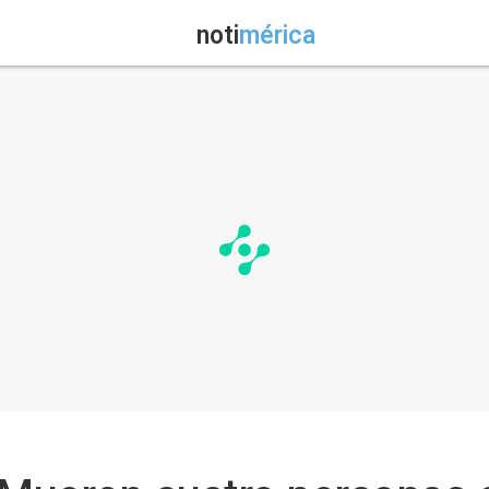
noti
mérica