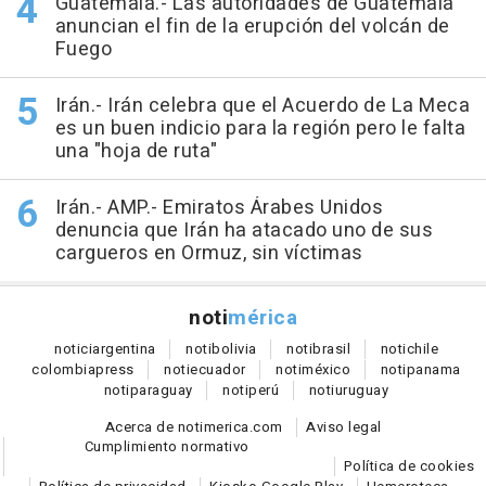
Guatemala.- Las autoridades de Guatemala
anuncian el fin de la erupción del volcán de
Fuego
Irán.- Irán celebra que el Acuerdo de La Meca
es un buen indicio para la región pero le falta
una "hoja de ruta"
Irán.- AMP.- Emiratos Árabes Unidos
denuncia que Irán ha atacado uno de sus
cargueros en Ormuz, sin víctimas
noti
mérica
notici
argentina
noti
bolivia
noti
brasil
noti
chile
colombia
press
noti
ecuador
noti
méxico
noti
panama
noti
paraguay
noti
perú
noti
uruguay
Acerca de notimerica.com
Aviso legal
Cumplimiento normativo
Política de cookies