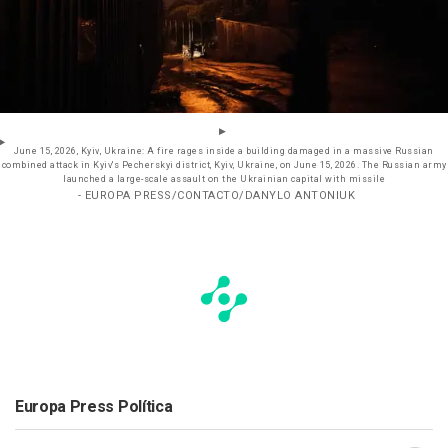
June 15, 2026, Kyiv, Ukraine: A fire rages inside a building damaged in a massive Russian
combined attack in Kyiv's Pecherskyi district, Kyiv, Ukraine, on June 15, 2026. The Russian army
launched a large-scale assault on the Ukrainian capital with missile
- EUROPA PRESS/CONTACTO/DANYLO ANTONIUK
Europa Press Política