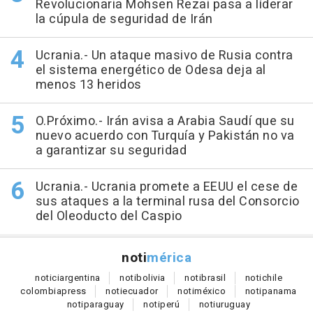
Revolucionaria Mohsen Rezai pasa a líderar
la cúpula de seguridad de Irán
Ucrania.- Un ataque masivo de Rusia contra
el sistema energético de Odesa deja al
menos 13 heridos
O.Próximo.- Irán avisa a Arabia Saudí que su
nuevo acuerdo con Turquía y Pakistán no va
a garantizar su seguridad
Ucrania.- Ucrania promete a EEUU el cese de
sus ataques a la terminal rusa del Consorcio
del Oleoducto del Caspio
noti
mérica
notici
argentina
noti
bolivia
noti
brasil
noti
chile
colombia
press
noti
ecuador
noti
méxico
noti
panama
noti
paraguay
noti
perú
noti
uruguay